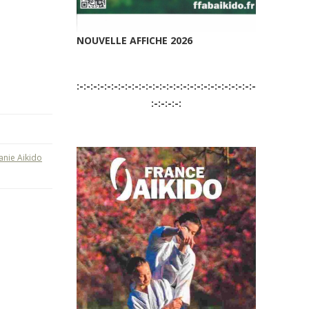
NOUVELLE AFFICHE 2026
:-:-:-:-:-:-:-:-:-:-:-:-:-:-:-:-:-:-:-:-:-:-:-:-:-:-
:-:-:-:-:
anie Aikido