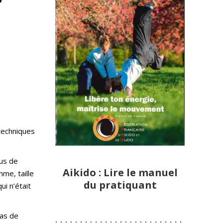
techniques
lus de
Aikido : Lire le manuel
me, taille
du pratiquant
ui n’était
pas de
:-:-:-:-:-:-:-:-:-:-:-:-:-:-:-:-:-:-:-:-:-:-:-:-:-:-