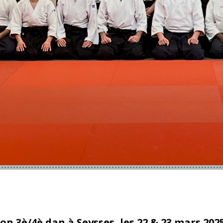
on 3è/4è dan à Seysses, les 22 & 23 mars 202