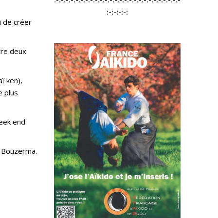
:-:-:-:-:
i de créer
tre deux
ï ken),
e plus
eek end.
k Bouzerma.