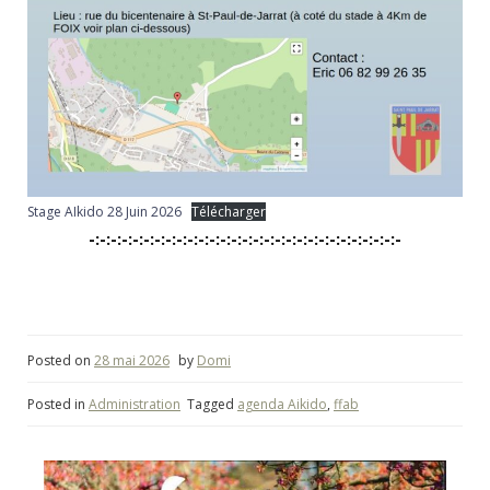
Stage AIkido 28 Juin 2026
Télécharger
-:-:-:-:-:-:-:-:-:-:-:-:-:-:-:-:-:-:-:-:-:-:-:-:-:-:-:-:-
Posted on
28 mai 2026
by
Domi
Posted in
Administration
Tagged
agenda Aikido
,
ffab