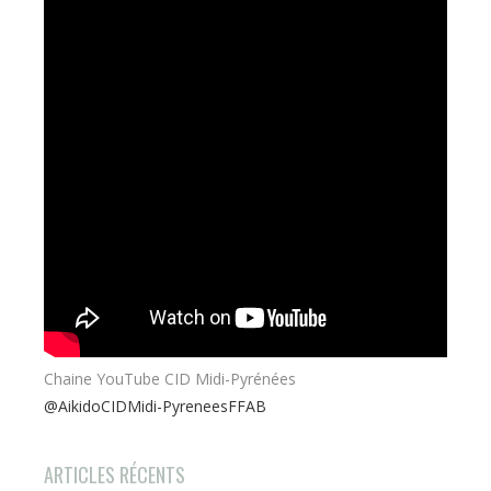
Chaine YouTube CID Midi-Pyrénées
@AikidoCIDMidi-PyreneesFFAB
ARTICLES RÉCENTS