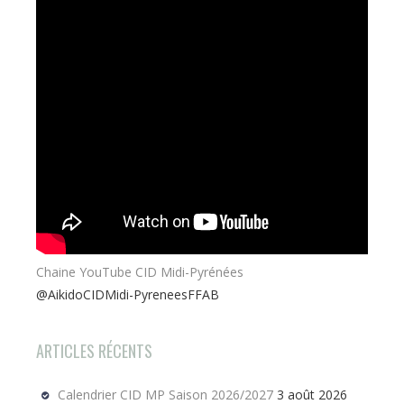
Chaine YouTube CID Midi-Pyrénées
@AikidoCIDMidi-PyreneesFFAB
ARTICLES RÉCENTS
Calendrier CID MP Saison 2026/2027
3 août 2026