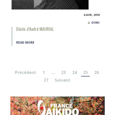
6 AVR, 2018
DOMI
Décès d’André MAURIAL
READ MORE
Pagination
Précédent
1
…
23
24
25
26
des
27
Suivant
publications