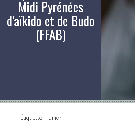
Midi Pyrénées
d’aïkido et de Budo
(FFAB)
Étiquette :
l'union