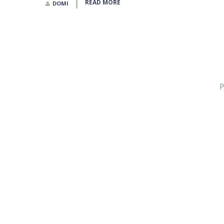
READ MORE
DOMI
Pagination
des
publications