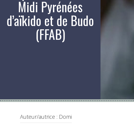
Midi Pyrénées
d’aïkido et de Budo
(FFAB)
Auteur/autrice :
Domi