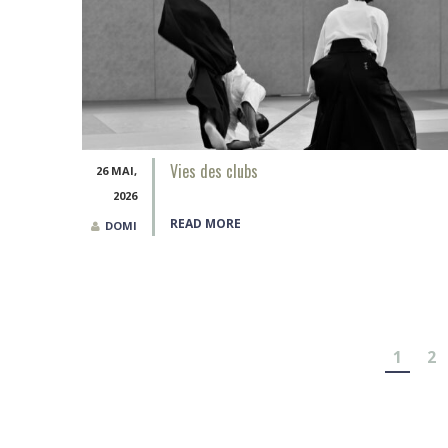
Vies des clubs
26 MAI,
2026
READ MORE
DOMI
Pagination
1
2
des
publications