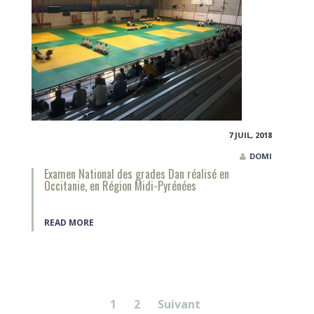
7 JUIL, 2018
DOMI
Examen National des grades Dan réalisé en
Occitanie, en Région Midi-Pyrénées
READ MORE
Pagination
1
2
Suivant