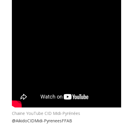
Chaine YouTube CID Midi-Pyrénées
@AikidoCIDMidi-PyreneesFFAB