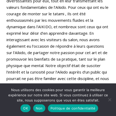
divertissantes pour eux, tout en leur transmettant les
valeurs fondamentales de l’Aïkido. Pour ceux qui ont eu le
courage de monter sur le tatami , Ils ont été
enthousiasmés par les mouvements fluides et la
dynamique dans l’AIKIDO, et nombreux sont ceux qui ont
exprimé leur désir d’en apprendre davantage. En
interagissant avec les visiteurs du salon, nous avons
également eu l’occasion de répondre à leurs questions
sur l’Aïkido, de partager notre passion pour cet art et de
promouvoir les bienfaits de sa pratique, tant sur le plan
physique que mental. Notre objectif était de susciter
l’intérêt et la curiosité pour l’Aïkido auprès d’un public qui
pourrait ne pas être familier avec cette discipline, et nous
sommes fiers d’avoir contribué à cet effort de
Nous utilisons des cookies pour vous garantir la meilleure
sensibilisation. A quand le prochain salon ?
expérience sur notre site web. Si vous continuez à utiliser ce
Très cordialement
site, nous supposerons que vous en êtes satisfait.
OK
Non
Politique de confidentialité
Antoine Pastore, Aikido l’Union