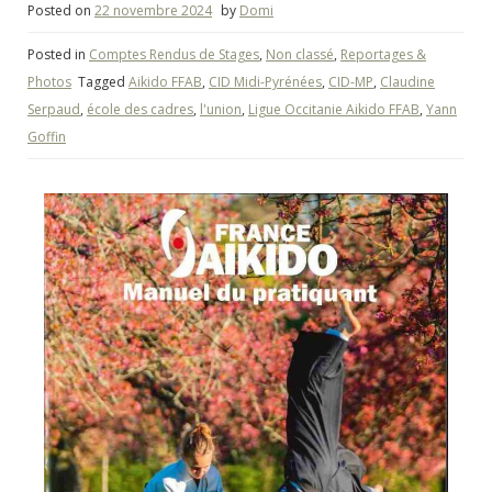
Posted on
22 novembre 2024
by
Domi
Posted in
Comptes Rendus de Stages
,
Non classé
,
Reportages &
Photos
Tagged
Aikido FFAB
,
CID Midi-Pyrénées
,
CID-MP
,
Claudine
Serpaud
,
école des cadres
,
l'union
,
Ligue Occitanie Aikido FFAB
,
Yann
Goffin