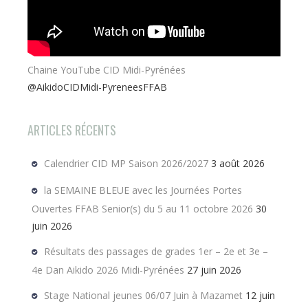
Chaine YouTube CID Midi-Pyrénées
@AikidoCIDMidi-PyreneesFFAB
ARTICLES RÉCENTS
Calendrier CID MP Saison 2026/2027
3 août 2026
la SEMAINE BLEUE avec les Journées Portes
Ouvertes FFAB Senior(s) du 5 au 11 octobre 2026
30
juin 2026
Résultats des passages de grades 1er – 2e et 3e –
4e Dan Aikido 2026 Midi-Pyrénées
27 juin 2026
Stage National jeunes 06/07 Juin à Mazamet
12 juin