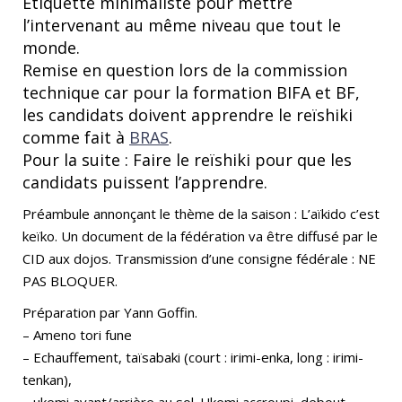
Etiquette minimaliste pour mettre
l’intervenant au même niveau que tout le
monde.
Remise en question lors de la commission
technique car pour la formation BIFA et BF,
les candidats doivent apprendre le reïshiki
comme fait à
BRAS
.
Pour la suite : Faire le reïshiki pour que les
candidats puissent l’apprendre.
Préambule annonçant le thème de la saison : L’aïkido c’est
keïko. Un document de la fédération va être diffusé par le
CID aux dojos. Transmission d’une consigne fédérale : NE
PAS BLOQUER.
Préparation par Yann Goffin.
– Ameno tori fune
– Echauffement, taïsabaki (court : irimi-enka, long : irimi-
tenkan),
– ukemi avant/arrière au sol. Ukemi accroupi, debout,