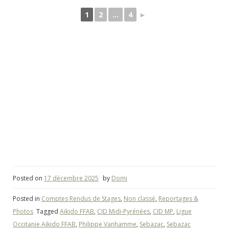
1
2
...
4
►
Posted on
17 décembre 2025
by
Domi
Posted in
Comptes Rendus de Stages
,
Non classé
,
Reportages &
Photos
Tagged
Aikido FFAB
,
CID Midi-Pyrénées
,
CID MP
,
Ligue
Occitanie Aikido FFAB
,
Philippe Vanhamme
,
Sebazac
,
Sebazac