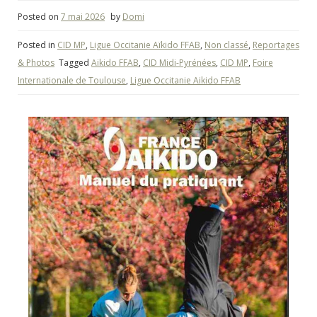
Posted on
7 mai 2026
by
Domi
Posted in
CID MP
,
Ligue Occitanie Aïkido FFAB
,
Non classé
,
Reportages
& Photos
Tagged
Aikido FFAB
,
CID Midi-Pyrénées
,
CID MP
,
Foire
Internationale de Toulouse
,
Ligue Occitanie Aikido FFAB