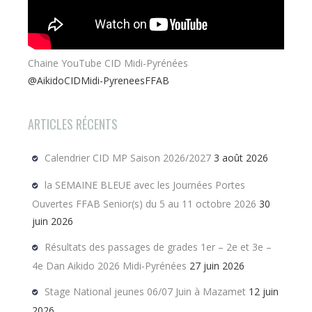
Chaine YouTube CID Midi-Pyrénées
@AikidoCIDMidi-PyreneesFFAB
ARTICLES RÉCENTS
Calendrier CID MP Saison 2026/2027
3 août 2026
la SEMAINE BLEUE avec les Journées Portes
Ouvertes FFAB Senior(s) du 5 au 11 octobre 2026
30
juin 2026
Résultats des passages de grades 1er – 2e et 3e –
4e Dan Aikido 2026 Midi-Pyrénées
27 juin 2026
Stage National jeunes 06/07 Juin à Mazamet
12 juin
2026