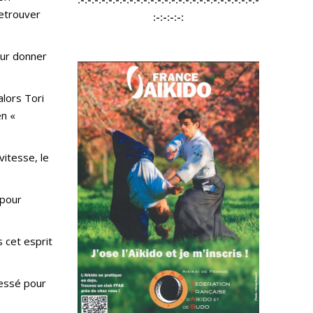
retrouver
:-:-:-:-:
our donner
lors Tori
en «
vitesse, le
 pour
 cet esprit
ressé pour