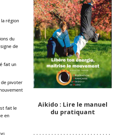
 la région
ions du
nsigne de
é fait un
s de pivoter
le mouvement
Aikido : Lire le manuel
t fait le
du pratiquant
te en
ori
:-:-:-:-:-:-:-:-:-:-:-:-:-:-:-:-:-:-:-:-:-:-:-:-:-:-