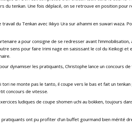
ors du tenkan. Une fois déplacé, on se retrouve en position pour 
e travail du Tenkan avec Ikkyo Ura sur aïhanmi en suwari waza. P
enaire a pour consigne de se redresser avant l’immobilisation, a
utre sens pour faire Irimi nage en saisissant le col du Keikogi et 
naire.
pour dynamiser les pratiquants, Christophe lance un concours de 
tori ne monte pas le tanto, il coupe vers le bas et fait un tenkan
tit concours de vitesse.
’exercices ludiques de coupe shomen uchi au bokken, toujours dans
s pratiquants ont pu profiter d’un buffet gourmand bien mérité d