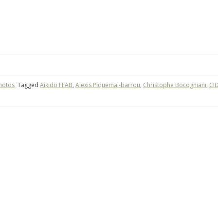
hotos
Tagged
Aikido FFAB
,
Alexis Piquemal-barrou
,
Christophe Bocogniani
,
CID