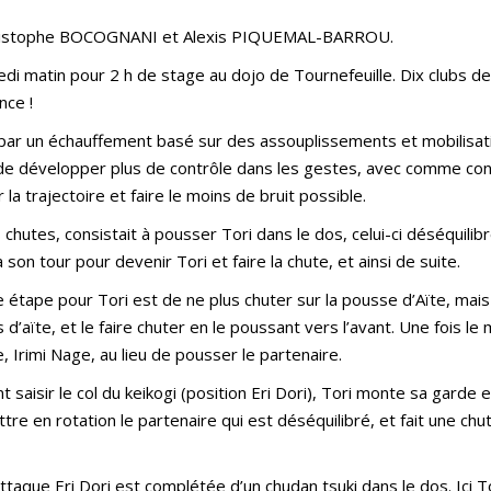
Christophe BOCOGNANI et Alexis PIQUEMAL-BARROU.
i matin pour 2 h de stage au dojo de Tournefeuille. Dix clubs de
nce !
 par un échauffement basé sur des assouplissements et mobilisat
n de développer plus de contrôle dans les gestes, avec comme co
la trajectoire et faire le moins de bruit possible.
chutes, consistait à pousser Tori dans le dos, celui-ci déséquilibr
son tour pour devenir Tori et faire la chute, et ainsi de suite.
me étape pour Tori est de ne plus chuter sur la pousse d’Aïte, mai
s d’aïte, et le faire chuter en le poussant vers l’avant. Une fois 
 Irimi Nage, au lieu de pousser le partenaire.
 saisir le col du keikogi (position Eri Dori), Tori monte sa garde es
n rotation le partenaire qui est déséquilibré, et fait une chu
ttaque Eri Dori est complétée d’un chudan tsuki dans le dos. Ici T