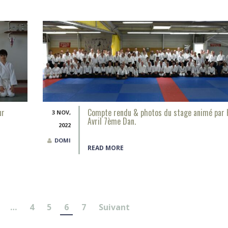
ur
Compte rendu & photos du stage animé par 
3 NOV,
Avril 7ème Dan.
2022
DOMI
READ MORE
…
4
5
6
7
Suivant