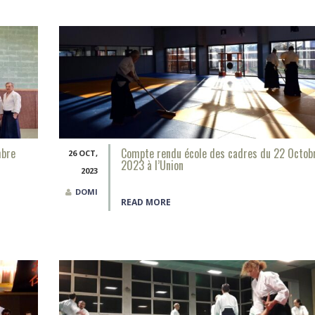
mbre
Compte rendu école des cadres du 22 Octob
26 OCT,
2023 à l’Union
2023
DOMI
READ MORE