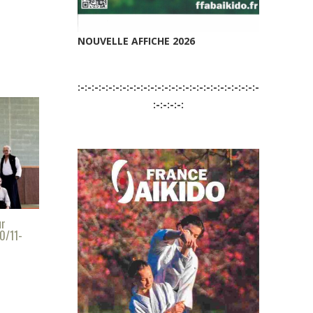
NOUVELLE AFFICHE 2026
:-:-:-:-:-:-:-:-:-:-:-:-:-:-:-:-:-:-:-:-:-:-:-:-:-:-
:-:-:-:-:
ur
0/11-