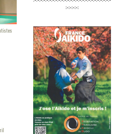
:-:-:-:-:
utistes
ril