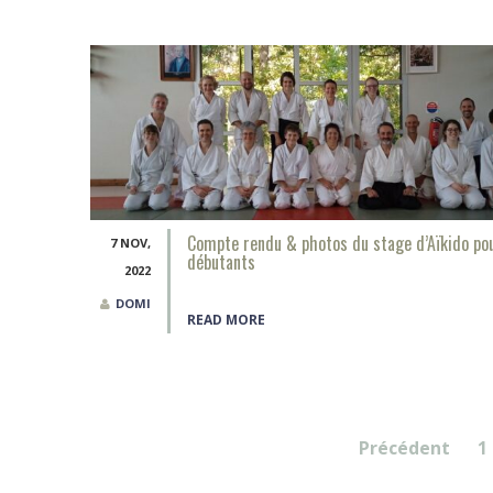
Compte rendu & photos du stage d’Aïkido po
7 NOV,
débutants
2022
DOMI
READ MORE
Pagination
Précédent
1
des