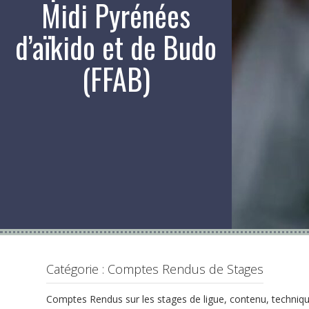
Midi Pyrénées
d’aïkido et de Budo
(FFAB)
Catégorie :
Comptes Rendus de Stages
Comptes Rendus sur les stages de ligue, contenu, techniq